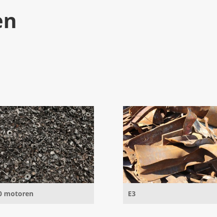
en
0 motoren
E3