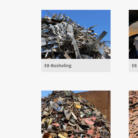
E8-Busheling
E8