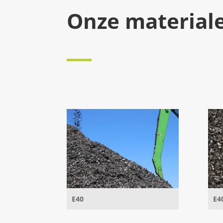
Onze material
E40
E4