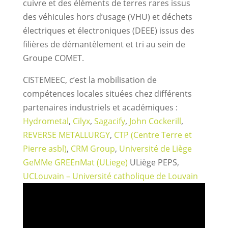
cuivre et des éléments de terres rares issus
des véhicules hors d’usage (VHU) et déchets
électriques et électroniques (DEEE) issus des
filières de démantèlement et tri au sein de
Groupe COMET.
CISTEMEEC, c’est la mobilisation de
compétences locales situées chez différents
partenaires industriels et académiques :
Hydrometal
,
Cilyx
,
Sagacify
,
John Cockerill
,
REVERSE METALLURGY
,
CTP (Centre Terre et
Pierre asbl)
,
CRM Group
,
Université de Liège
GeMMe
GREEnMat (ULiege)
ULiège PEPS,
UCLouvain – Université catholique de Louvain