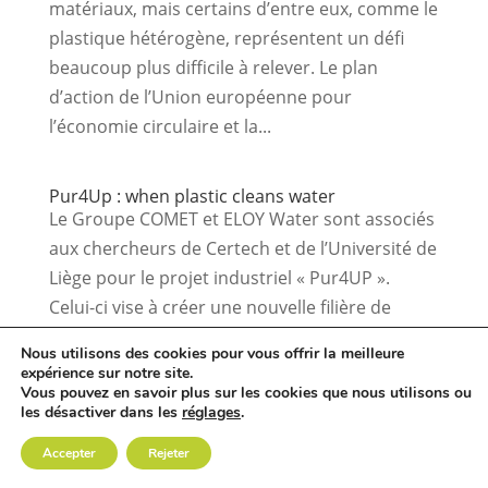
matériaux, mais certains d’entre eux, comme le
plastique hétérogène, représentent un défi
beaucoup plus difficile à relever. Le plan
d’action de l’Union européenne pour
l’économie circulaire et la...
Pur4Up : when plastic cleans water
Le Groupe COMET et ELOY Water sont associés
aux chercheurs de Certech et de l’Université de
Liège pour le projet industriel « Pur4UP ».
Celui-ci vise à créer une nouvelle filière de
valorisation des plastiques recyclés, via leur
Nous utilisons des cookies pour vous offrir la meilleure
intégration lors de la fabrication de...
expérience sur notre site.
Vous pouvez en savoir plus sur les cookies que nous utilisons ou
les désactiver dans les
réglages
.
Accepter
Rejeter
groupe
comet
© Tous droits réservés